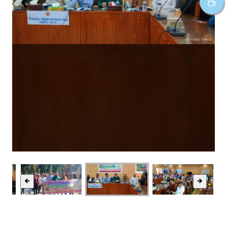
❮
❯
🡸
🡺