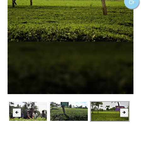
❮
❯
🡸
🡺