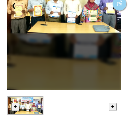
❮
❯
🡸
🡺