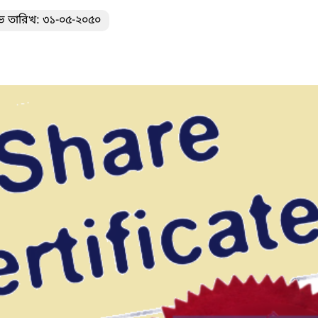
ভ তারিখ: ৩১-০৫-২০৫০