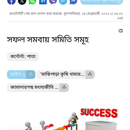
আপনার মতামত প্রদান করুন
কনটেন্টটি শেষ হাল-নাগাদ করা হয়েছে: বৃহস্পতিবার, ২৪ ফেব্রুয়ারী, ২০২২ এ ০৬:৩২
AM
সফল সমবায় সমিতি সমূহ
কন্টেন্ট: পাতা
ফাইল ১
‘মাঝিপাড়া কৃষি খামার...
জামাদারগছ মৎস্যজীবি ...