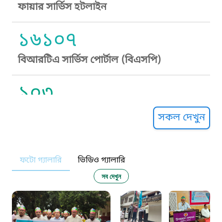
ফায়ার সার্ভিস হটলাইন
১৬১০৭
বিআরটিএ সার্ভিস পোর্টাল (বিএসপি)
১০৩
সুপ্রীম কোর্ট হেল্পলাইন
সকল দেখুন
১০৯
ফটো গ্যালারি
ভিডিও গ্যালারি
নারী ও শিশু নির্যাতন প্রতিরোধ
সব দেখুন
১০৬
দুদক