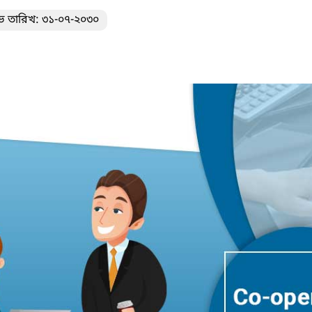
ভ তারিখ: ৩১-০৭-২০৩০